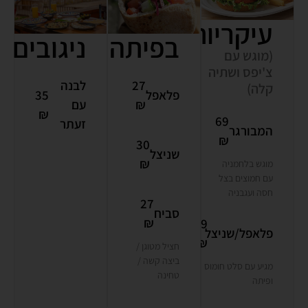
עיקריות
בפיתה
ניגובים
(מוגש עם
צ'יפס ושתיה
27
לבנה
קלה)
פלאפל
35
₪
עם
₪
69
זעתר
המבורגר
₪
30
שניצל
₪
מוגש בלחמניה
עם חמוצים בצל
חסה ועגבניה
27
סביח
₪
59
פלאפל/שניצל
₪
חציל מטוגן /
ביצה קשה /
מגיע עם סלט חומוס
טחינה
ופיתה