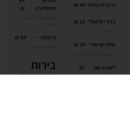
כרובית בתנור
44 ₪
פסיפלורה
₪
פסואה/ אפרול / ליים /
כדורי פלאפל
15 ₪
נענע
6 כדורים
מימוזה
34 ₪
סלט ישראלי
39 ₪
קאווה / תפוזים
+ תוספת גבינה בולגרית 7 ₪
בירות
לאבנה עם
35
מהחבית
זעתר
₪
חצי ליטר
צלחת חומוס
35 ₪
גולדסטאר |
34
פלטת
46
מכבי
₪
מטוגנים
₪
פלאפל | קובה | סיגרים
הייניקן | פאולנר