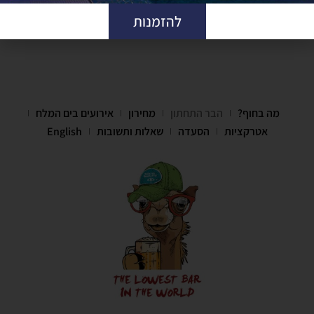
להזמנות
מה בחוף?
הבר התחתון
מחירון
אירועים בים המלח
אטרקציות
הסעדה
שאלות ותשובות
English