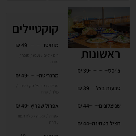
קוקטיילים
מוחיטו
49 ₪
ראשונות
רום / ליים / נענע / סוכר /
סודה
צ’יפס
39 ₪
מרגריטה
49 ₪
טקילה / טריפל סק / לימון /
טבעות בצל
39 ₪
מלח / קרח
אפרולֹ שפריץ
49 ₪
שניצלונים
44 ₪
אפרול / קאווה / פלח תפוז
/ קרח
חציל בטחינה
44 ₪
מוחיטו
49