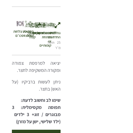
פינת
יציאה
סט צלחות
גודל
WiFi
מיטה
ספה
מיזוג
טלוויזיה
מקלחת
מקרר
פינת
מיקרוגל
מנגל
לחצר
וסכו״ם
החדר
זוגית
נפתחת
קפה
או
Twin
25
קומותיים
מ״ר
יציאה למרפסת צמודה
ומקורה המשקיפה לחצר.
ניתן לעשות ברביקיו (על
האש) בחצר.
שימו לב וחשוב לדעת:
תפוסה מקסימלית: 3
מבוגרים / זוג+ 3 ילדים
(ילד שלישי, ישן על מזרן)