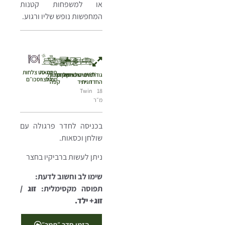
או למשפחות קטנות
המחפשות נופש שליו ורגוע.
פינת
יציאה
סט צלחות
גודל
WiFi
מיטה
מיטת
מיזוג
טלוויזיה
מקלחת
מקרר
פינת
מיקרוגל
מנגל
לחצר
וסכו״ם
החדר
זוגית
יחיד
קפה
Twin
18
מ״ר
בכניסה לחדר פרגולה עם
שולחן וכסאות.
ניתן לעשות ברביקיו בחצר
שימו לב וחשוב לדעת:
תפוסה מקסימלית:
זוג /
זוג+ ילד.
הזמן חדר ״תמר״